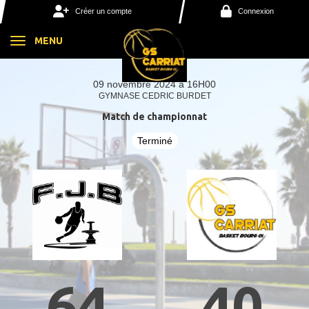
Panneau de gestion des cookies
Créer un compte
Connexion
MENU
09 novembre 2024 à 16H00
GYMNASE CEDRIC BURDET
Match de championnat
Terminé
64
40