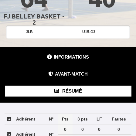
FJ BELLEY BASKET -
2
JLB
U15-G3
INFORMATIONS
AVANT-MATCH
RÉSUMÉ
Adhérent
N°
Pts
3 pts
LF
Fautes
0
0
0
0
Adhérent
N°