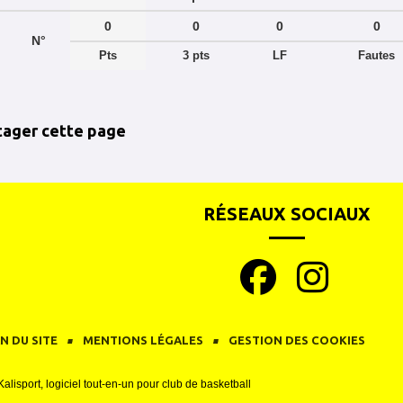
0
0
0
0
N°
Pts
3 pts
LF
Fautes
tager cette page
RÉSEAUX SOCIAUX
N DU SITE
MENTIONS LÉGALES
GESTION DES COOKIES
Kalisport, logiciel tout-en-un pour club de basketball