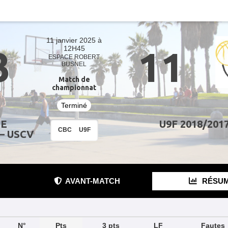
11 janvier 2025 à
3
11
12H45
ESPACE ROBERT
BUSNEL
Match de
championnat
Terminé
DE
U9F 2018/201
CBC
U9F
– USCV
AVANT-MATCH
RÉSU
N°
Pts
3 pts
LF
Fautes