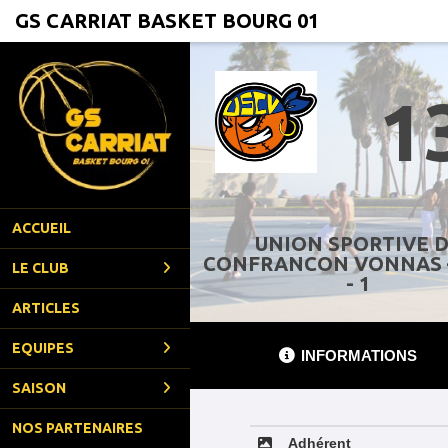
Panneau de gestion des cookies
GS CARRIAT BASKET BOURG 01
1
ACCUEIL
UNION SPORTIVE 
CONFRANCON VONNAS 
LE CLUB
- 1
ARTICLES
EQUIPES
INFORMATIONS
SAISON
NOS PARTENAIRES
Adhérent