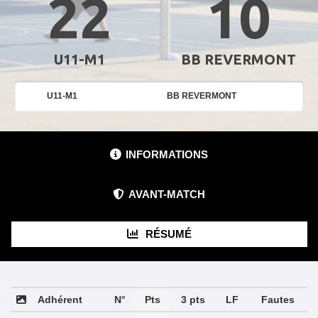
22
10
U11-M1
BB REVERMONT
U11-M1
BB REVERMONT
INFORMATIONS
AVANT-MATCH
RÉSUMÉ
Adhérent
N°
Pts
3 pts
LF
Fautes