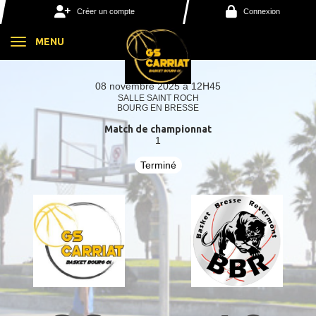
Panneau de gestion des cookies
Créer un compte
Connexion
MENU
08 novembre 2025 à 12H45
SALLE SAINT ROCH
BOURG EN BRESSE
Match de championnat
1
Terminé