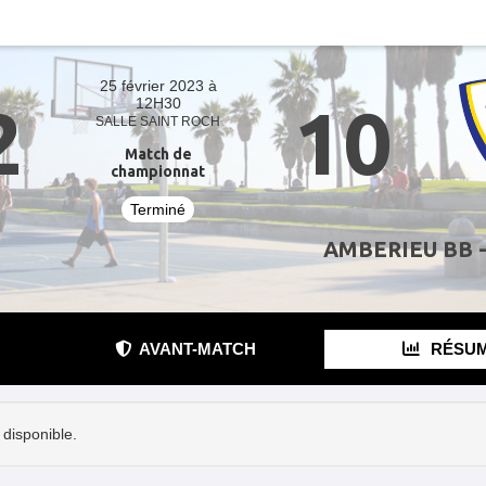
25 février 2023 à
2
10
12H30
SALLE SAINT ROCH
Match de
championnat
Terminé
AMBERIEU BB -
AVANT-MATCH
RÉSU
disponible.